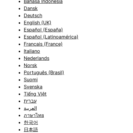
Bahasa Indonesia
Dansk
Deutsch
English (UK)
Español (España)
Español (Latinoamérica)
Français (France)
Italiano
Nederlands
Norsk
Português (Brasil)
Suomi
Svenska
Tiếng Việt
עברית
العربية
ภาษาไทย
한국어
日本語