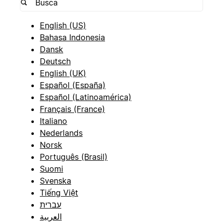
English (US)
Bahasa Indonesia
Dansk
Deutsch
English (UK)
Español (España)
Español (Latinoamérica)
Français (France)
Italiano
Nederlands
Norsk
Português (Brasil)
Suomi
Svenska
Tiếng Việt
עברית
العربية