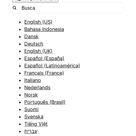
English (US)
Bahasa Indonesia
Dansk
Deutsch
English (UK)
Español (España)
Español (Latinoamérica)
Français (France)
Italiano
Nederlands
Norsk
Português (Brasil)
Suomi
Svenska
Tiếng Việt
עברית