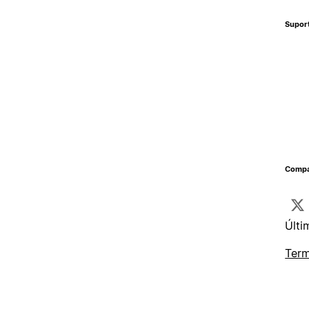
Supor
Compa
Últi
Term