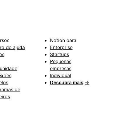
rsos
Notion para
ro de ajuda
Enterprise
os
Startups
Pequenas
unidade
empresas
exões
Individual
los
Descubra mais
→
ramas de
eiros