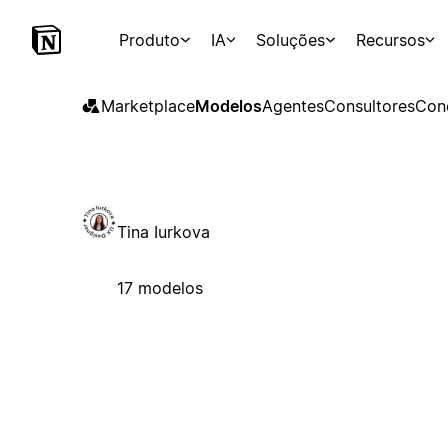
Produto
IA
Soluções
Recursos
Marketplace
Modelos
Agentes
Consultores
Con
Tina Iurkova
17 modelos