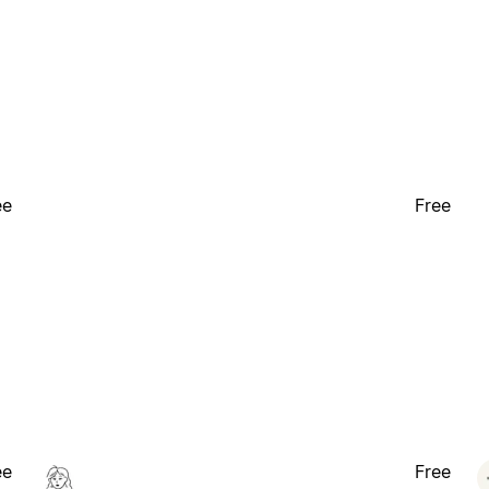
ee
Free
ee
Free