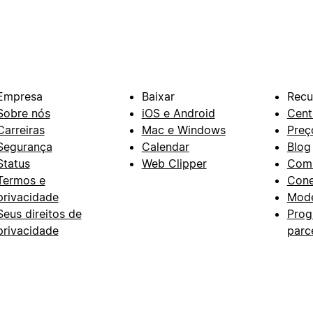
Empresa
Baixar
Recu
Sobre nós
iOS e Android
Cent
Carreiras
Mac e Windows
Preç
Segurança
Calendar
Blog
Status
Web Clipper
Com
Termos e
Con
privacidade
Mode
Seus direitos de
Prog
privacidade
parc