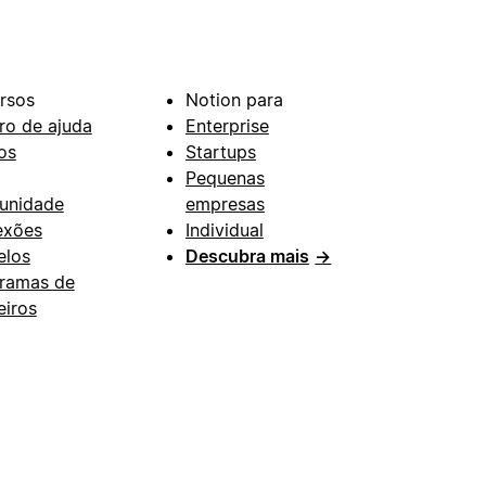
rsos
Notion para
ro de ajuda
Enterprise
os
Startups
Pequenas
unidade
empresas
exões
Individual
los
Descubra mais
→
ramas de
eiros