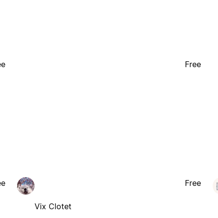
ee
Free
ee
Free
Vix Clotet