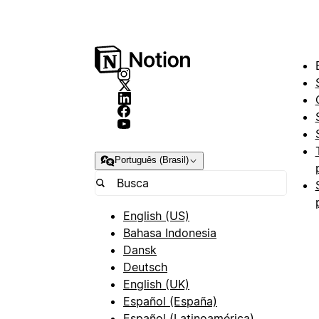
Português (Brasil)
English (US)
Bahasa Indonesia
Dansk
Deutsch
English (UK)
Español (España)
Español (Latinoamérica)