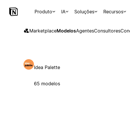
Produto
IA
Soluções
Recursos
Marketplace
Modelos
Agentes
Consultores
Con
Idea Palette
65 modelos