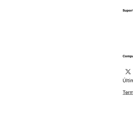
Supor
Compa
Últi
Term