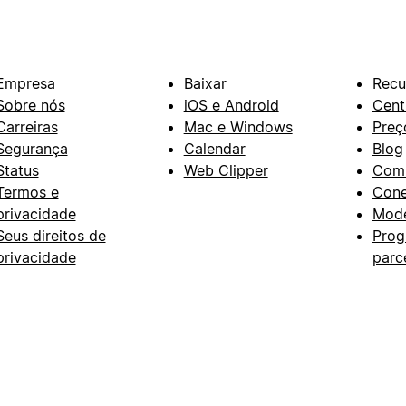
Empresa
Baixar
Recu
Sobre nós
iOS e Android
Cent
Carreiras
Mac e Windows
Preç
Segurança
Calendar
Blog
Status
Web Clipper
Com
Termos e
Con
privacidade
Mode
Seus direitos de
Prog
privacidade
parc