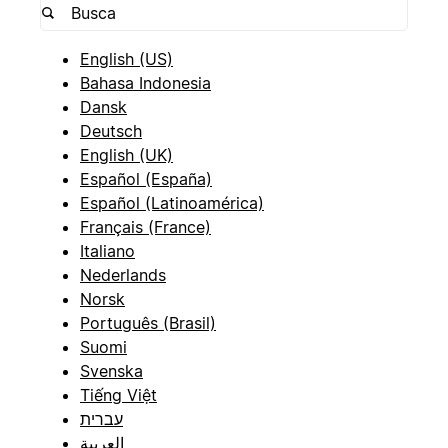
English (US)
Bahasa Indonesia
Dansk
Deutsch
English (UK)
Español (España)
Español (Latinoamérica)
Français (France)
Italiano
Nederlands
Norsk
Português (Brasil)
Suomi
Svenska
Tiếng Việt
עברית
العربية