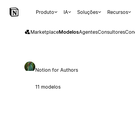
Produto
IA
Soluções
Recursos
Marketplace
Modelos
Agentes
Consultores
Con
Notion for Authors
11 modelos