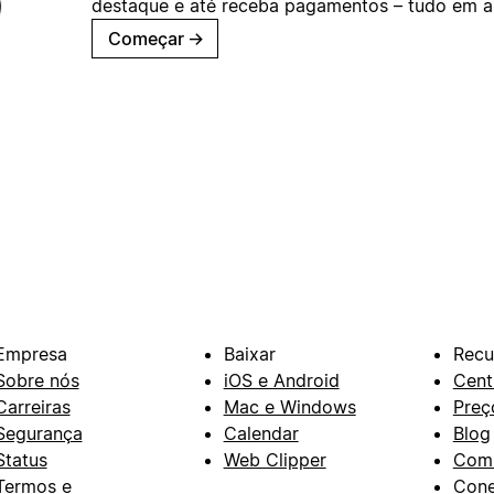
destaque e até receba pagamentos – tudo em ap
Começar
→
Empresa
Baixar
Recu
Sobre nós
iOS e Android
Cent
Carreiras
Mac e Windows
Preç
Segurança
Calendar
Blog
Status
Web Clipper
Com
Termos e
Con