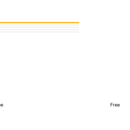
ee
Free