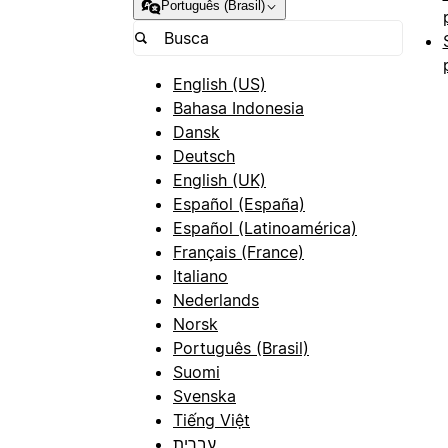
Português (Brasil)
English (US)
Bahasa Indonesia
Dansk
Deutsch
English (UK)
Español (España)
Español (Latinoamérica)
Français (France)
Italiano
Nederlands
Norsk
Português (Brasil)
Suomi
Svenska
Tiếng Việt
עברית