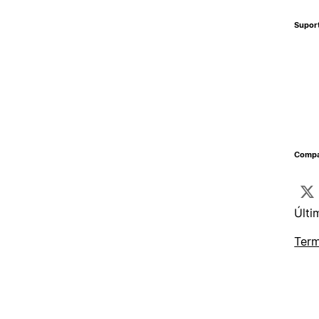
Supor
Compa
Últi
Term