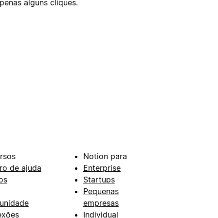
enas alguns cliques.
rsos
Notion para
ro de ajuda
Enterprise
os
Startups
Pequenas
unidade
empresas
exões
Individual