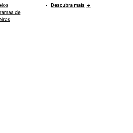
los
Descubra mais
→
ramas de
eiros