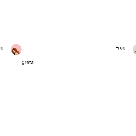
ee
Free
greta