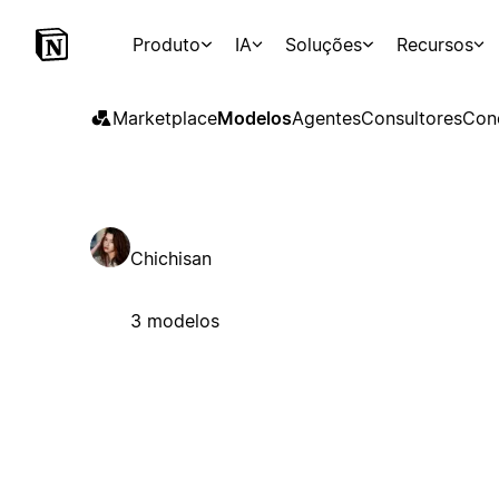
Produto
IA
Soluções
Recursos
Marketplace
Modelos
Agentes
Consultores
Con
Chichisan
3 modelos