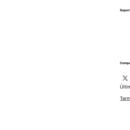
Supor
Compa
Últi
Term