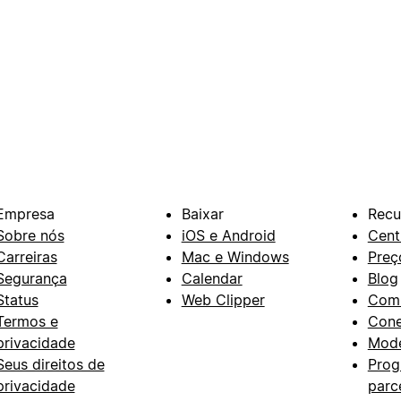
Empresa
Baixar
Recu
Sobre nós
iOS e Android
Cent
Carreiras
Mac e Windows
Preç
Segurança
Calendar
Blog
Status
Web Clipper
Com
Termos e
Con
privacidade
Mode
Seus direitos de
Prog
privacidade
parc