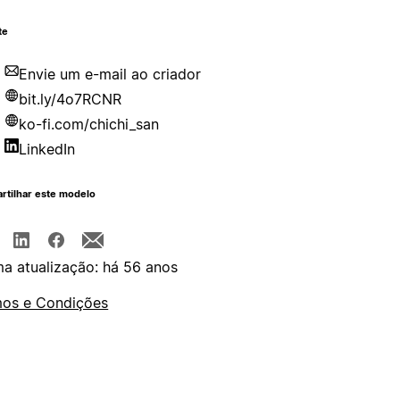
te
Envie um e-mail ao criador
bit.ly/4o7RCNR
ko-fi.com/chichi_san
LinkedIn
rtilhar este modelo
ma atualização: há 56 anos
os e Condições