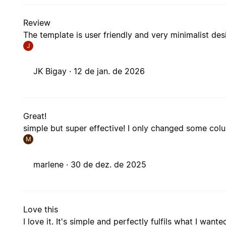
Review
The template is user friendly and very minimalist des
J
JK Bigay ·
12 de jan. de 2026
Great!
simple but super effective! I only changed some colu
M
marlene ·
30 de dez. de 2025
Love this
I love it. It's simple and perfectly fulfils what I wante