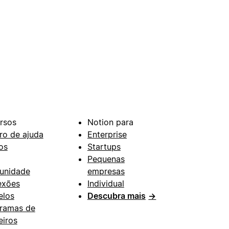
rsos
Notion para
ro de ajuda
Enterprise
os
Startups
Pequenas
unidade
empresas
exões
Individual
los
Descubra mais
→
ramas de
eiros