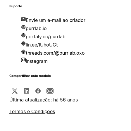
Suporte
Envie um e-mail ao criador
purrlab.io
portaly.cc/purrlab
lin.ee/lUhoUGt
threads.com/@purrlab.oxo
Instagram
Compartilhar este modelo
Última atualização: há 56 anos
Termos e Condições