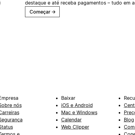
destaque e até receba pagamentos – tudo em ap
Começar
→
Empresa
Baixar
Recu
Sobre nós
iOS e Android
Cent
Carreiras
Mac e Windows
Preç
Segurança
Calendar
Blog
Status
Web Clipper
Com
Termos e
Con