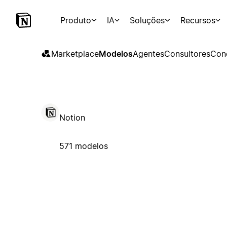
Produto
IA
Soluções
Recursos
Marketplace
Modelos
Agentes
Consultores
Con
Notion
571 modelos