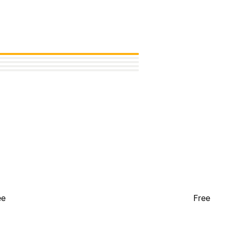
ee
Free