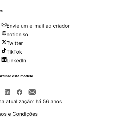
te
Envie um e-mail ao criador
notion.so
Twitter
TikTok
LinkedIn
rtilhar este modelo
ma atualização: há 56 anos
os e Condições