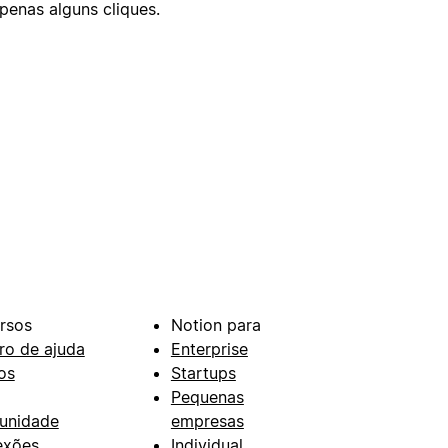
enas alguns cliques.
rsos
Notion para
ro de ajuda
Enterprise
os
Startups
Pequenas
unidade
empresas
exões
Individual