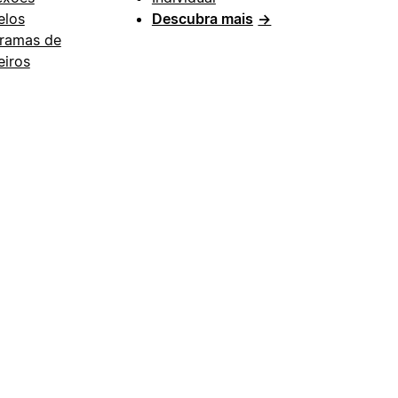
los
Descubra mais
→
ramas de
eiros