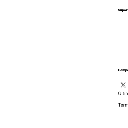
Supor
Compa
Últi
Term