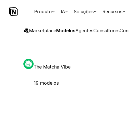
Produto
IA
Soluções
Recursos
Marketplace
Modelos
Agentes
Consultores
Con
The Matcha Vibe
19 modelos