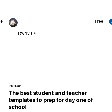
ee
Free
stwrry ! ✧
Inspiração
The best student and teacher
templates to prep for day one of
school