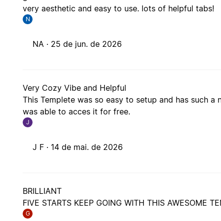
very aesthetic and easy to use. lots of helpful tabs!
N
NA ·
25 de jun. de 2026
Very Cozy Vibe and Helpful
This Templete was so easy to setup and has such a nic
was able to acces it for free.
J
J F ·
14 de mai. de 2026
BRILLIANT
FIVE STARTS KEEP GOING WITH THIS AWESOME T
G