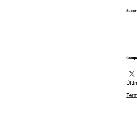
Supor
Compa
Últi
Term