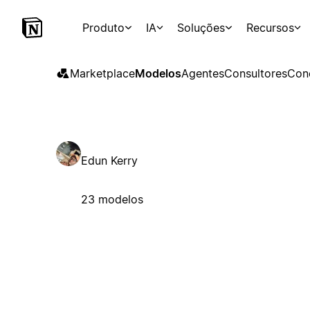
Produto
IA
Soluções
Recursos
Marketplace
Modelos
Agentes
Consultores
Con
Edun Kerry
23 modelos