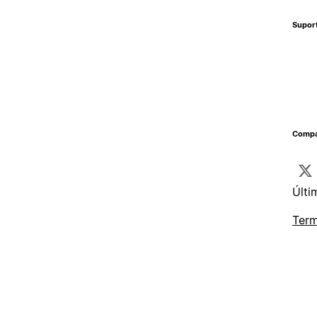
Supor
Compa
Últi
Term