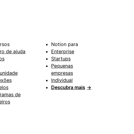
rsos
Notion para
ro de ajuda
Enterprise
os
Startups
Pequenas
unidade
empresas
exões
Individual
los
Descubra mais
→
ramas de
eiros