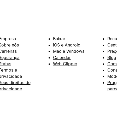
Empresa
Baixar
Recu
Sobre nós
iOS e Android
Cent
Carreiras
Mac e Windows
Preç
Segurança
Calendar
Blog
Status
Web Clipper
Com
Termos e
Con
privacidade
Mode
Seus direitos de
Prog
privacidade
parc