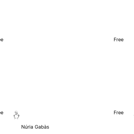
ee
Free
ee
Free
Núria Gabàs