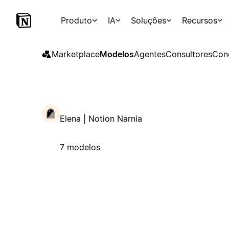
Produto
IA
Soluções
Recursos
Marketplace
Modelos
Agentes
Consultores
Con
Elena | Notion Narnia
7 modelos