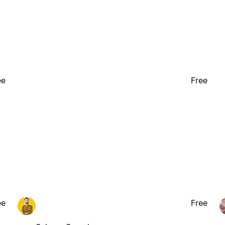
ee
Free
ee
Free