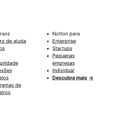
rsos
Notion para
ro de ajuda
Enterprise
os
Startups
Pequenas
unidade
empresas
exões
Individual
los
Descubra mais
→
ramas de
eiros