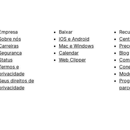
Empresa
Baixar
Recu
Sobre nós
iOS e Android
Cent
Carreiras
Mac e Windows
Preç
Segurança
Calendar
Blog
Status
Web Clipper
Com
Termos e
Con
privacidade
Mode
Seus direitos de
Prog
privacidade
parc