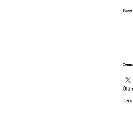
Supor
Compa
Últi
Term