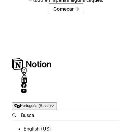
– tudo em apenas alguns cliques.
Começar
→
Português (Brasil)
English (US)