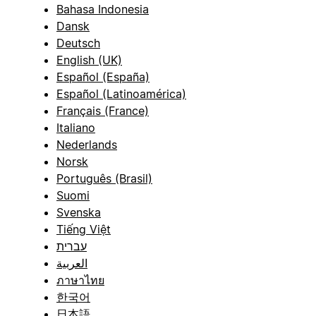
Bahasa Indonesia
Dansk
Deutsch
English (UK)
Español (España)
Español (Latinoamérica)
Français (France)
Italiano
Nederlands
Norsk
Português (Brasil)
Suomi
Svenska
Tiếng Việt
עברית
العربية
ภาษาไทย
한국어
日本語