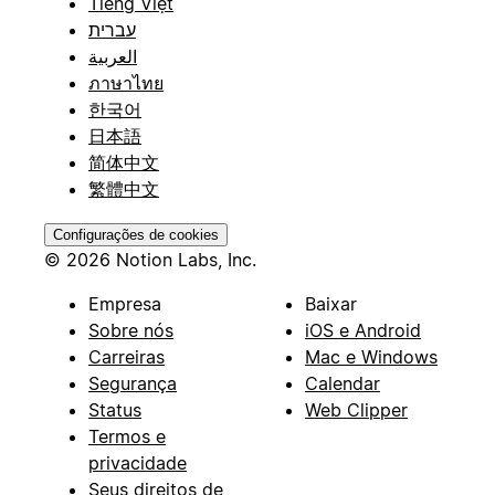
Tiếng Việt
עברית
العربية
ภาษาไทย
한국어
日本語
简体中文
繁體中文
Configurações de cookies
© 2026 Notion Labs, Inc.
Empresa
Baixar
Sobre nós
iOS e Android
Carreiras
Mac e Windows
Segurança
Calendar
Status
Web Clipper
Termos e
privacidade
Seus direitos de