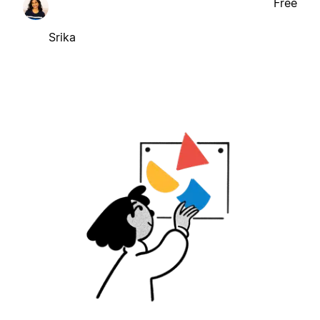
Free
Srika