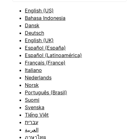
English (US)
Bahasa Indonesia
Dansk
Deutsch
English (UK)
Español (España)
Español (Latinoamérica)
Français (France)
Italiano
Nederlands
Norsk
Português (Brasil)
Suomi
Svenska
Tiếng Việt
עברית
العربية
ภาษาไทย