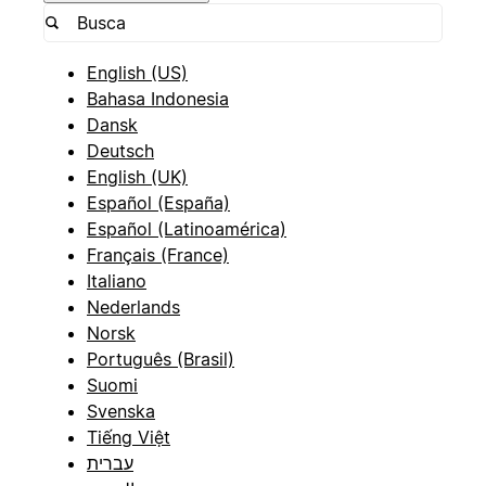
English (US)
Bahasa Indonesia
Dansk
Deutsch
English (UK)
Español (España)
Español (Latinoamérica)
Français (France)
Italiano
Nederlands
Norsk
Português (Brasil)
Suomi
Svenska
Tiếng Việt
עברית