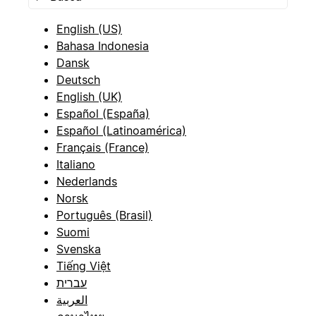
English (US)
Bahasa Indonesia
Dansk
Deutsch
English (UK)
Español (España)
Español (Latinoamérica)
Français (France)
Italiano
Nederlands
Norsk
Português (Brasil)
Suomi
Svenska
Tiếng Việt
עברית
العربية