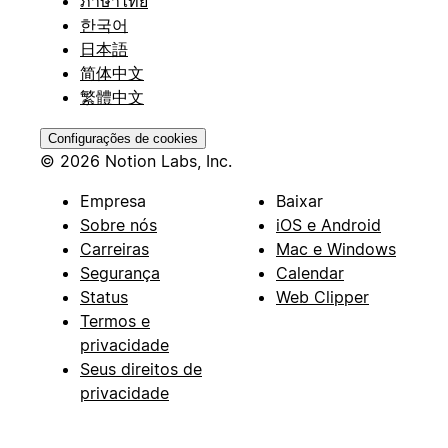
ภาษาไทย
한국어
日本語
简体中文
繁體中文
Configurações de cookies
© 2026 Notion Labs, Inc.
Empresa
Baixar
Sobre nós
iOS e Android
Carreiras
Mac e Windows
Segurança
Calendar
Status
Web Clipper
Termos e
privacidade
Seus direitos de
privacidade