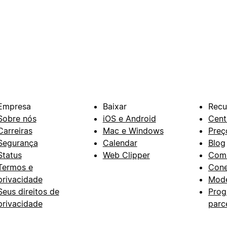
Empresa
Baixar
Recu
Sobre nós
iOS e Android
Cent
Carreiras
Mac e Windows
Preç
Segurança
Calendar
Blog
Status
Web Clipper
Com
Termos e
Con
privacidade
Mode
Seus direitos de
Prog
privacidade
parc