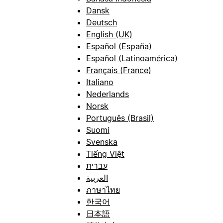
Dansk
Deutsch
English (UK)
Español (España)
Español (Latinoamérica)
Français (France)
Italiano
Nederlands
Norsk
Português (Brasil)
Suomi
Svenska
Tiếng Việt
עברית
العربية
ภาษาไทย
한국어
日本語