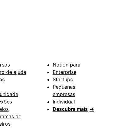
rsos
Notion para
ro de ajuda
Enterprise
os
Startups
Pequenas
unidade
empresas
exões
Individual
los
Descubra mais
→
ramas de
eiros