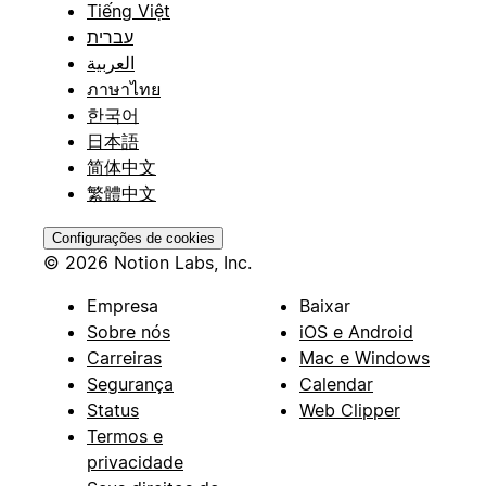
Tiếng Việt
עברית
العربية
ภาษาไทย
한국어
日本語
简体中文
繁體中文
Configurações de cookies
© 2026 Notion Labs, Inc.
Empresa
Baixar
Sobre nós
iOS e Android
Carreiras
Mac e Windows
Segurança
Calendar
Status
Web Clipper
Termos e
privacidade