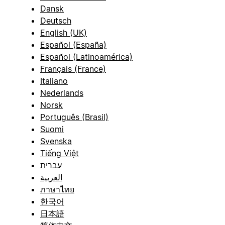
Dansk
Deutsch
English (UK)
Español (España)
Español (Latinoamérica)
Français (France)
Italiano
Nederlands
Norsk
Português (Brasil)
Suomi
Svenska
Tiếng Việt
עברית
العربية
ภาษาไทย
한국어
日本語