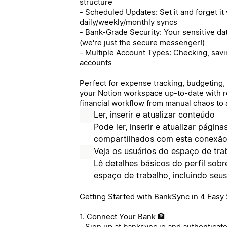
structure
- Scheduled Updates: Set it and forget it
daily/weekly/monthly syncs
- Bank-Grade Security: Your sensitive da
(we're just the secure messenger!)
- Multiple Account Types: Checking, savi
accounts
Perfect for expense tracking, budgeting, 
your Notion workspace up-to-date with r
financial workflow from manual chaos to 
Ler, inserir e atualizar conteúdo
Pode ler, inserir e atualizar págin
compartilhados com esta conexão
Veja os usuários do espaço de tra
Lê detalhes básicos do perfil so
espaço de trabalho, incluindo seu
Getting Started with BankSync in 4 Easy S
1. Connect Your Bank 🏦
- Sign up at banksync.io and authenticat