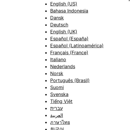
English (US)
Bahasa Indonesia
Dansk
Deutsch
English (UK)
Español (España)
Español (Latinoamérica)
Français (France)
Italiano
Nederlands
Norsk
Português (Brasil)
Suomi
Svenska
Tiếng Việt
עברית
العربية
ภาษาไทย
한국어