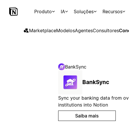
Produto
IA
Soluções
Recursos
Marketplace
Modelos
Agentes
Consultores
Con
BankSync
BankSync
Sync your banking data from ov
institutions into Notion
Saiba mais