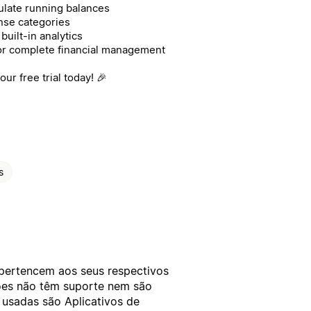
culate running balances
ense categories
built-in analytics
or complete financial management
ur free trial today! 🎉
s
 pertencem aos seus respectivos
xões não têm suporte nem são
 usadas são Aplicativos de