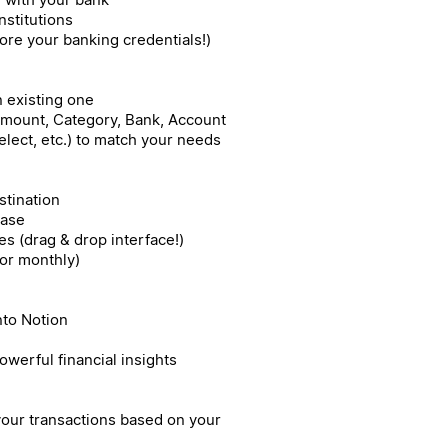
nstitutions
ore your banking credentials!)
 existing one
 Amount, Category, Bank, Account
elect, etc.) to match your needs
stination
base
es (drag & drop interface!)
 or monthly)
nto Notion
powerful financial insights
 your transactions based on your