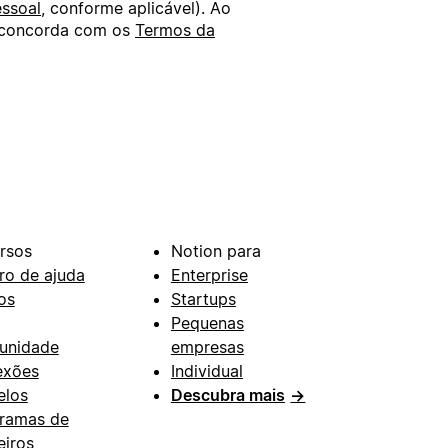
ssoal
, conforme aplicável). Ao
ê concorda com os
Termos da
rsos
Notion para
ro de ajuda
Enterprise
os
Startups
Pequenas
unidade
empresas
exões
Individual
los
Descubra mais
→
ramas de
eiros