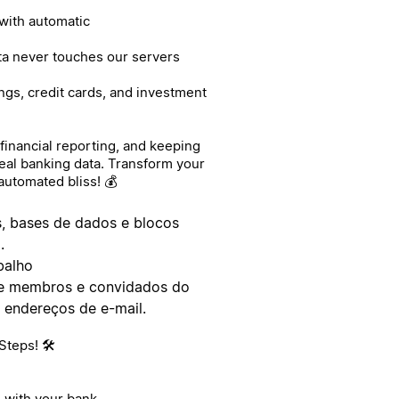
 with automatic
ta never touches our servers
ngs, credit cards, and investment
financial reporting, and keeping
eal banking data. Transform your
automated bliss! 💰
as, bases de dados e blocos
.
balho
bre membros e convidados do
s endereços de e-mail.
teps! 🛠️
e with your bank