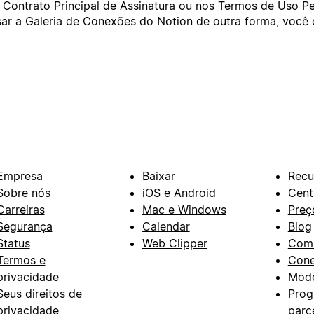
o
Contrato Principal de Assinatura
ou nos
Termos de Uso Pe
usar a Galeria de Conexões do Notion de outra forma, voc
Empresa
Baixar
Recu
Sobre nós
iOS e Android
Cent
Carreiras
Mac e Windows
Preç
Segurança
Calendar
Blog
Status
Web Clipper
Com
Termos e
Con
privacidade
Mode
Seus direitos de
Prog
privacidade
parc