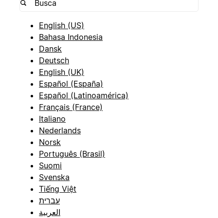
English (US)
Bahasa Indonesia
Dansk
Deutsch
English (UK)
Español (España)
Español (Latinoamérica)
Français (France)
Italiano
Nederlands
Norsk
Português (Brasil)
Suomi
Svenska
Tiếng Việt
עברית
العربية