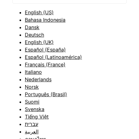
English (US)
Bahasa Indonesia
Dansk
Deutsch
English (UK)
Español (España)
Español (Latinoamérica)
Français (France)
Italiano
Nederlands
Norsk
Português (Brasil)
Suomi
Svenska
Tiếng Việt
עברית
العربية