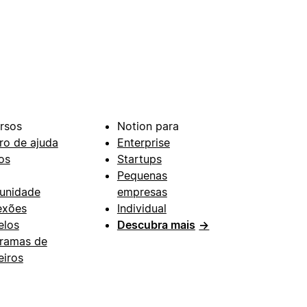
rsos
Notion para
ro de ajuda
Enterprise
os
Startups
Pequenas
unidade
empresas
exões
Individual
los
Descubra mais
→
ramas de
eiros