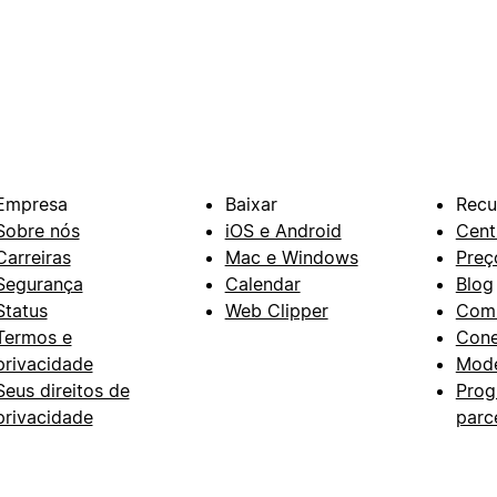
Empresa
Baixar
Recu
Sobre nós
iOS e Android
Cent
Carreiras
Mac e Windows
Preç
Segurança
Calendar
Blog
Status
Web Clipper
Com
Termos e
Con
privacidade
Mode
Seus direitos de
Prog
privacidade
parc