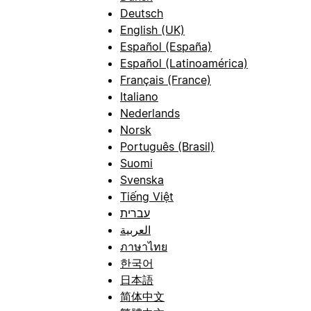
Deutsch
English (UK)
Español (España)
Español (Latinoamérica)
Français (France)
Italiano
Nederlands
Norsk
Português (Brasil)
Suomi
Svenska
Tiếng Việt
עברית
العربية
ภาษาไทย
한국어
日本語
简体中文