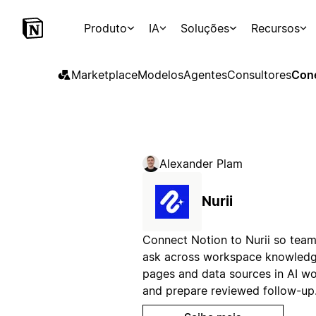
Produto
IA
Soluções
Recursos
Marketplace
Modelos
Agentes
Consultores
Con
Alexander Plam
Nurii
Connect Notion to Nurii so tea
ask across workspace knowledg
pages and data sources in AI wo
and prepare reviewed follow-up