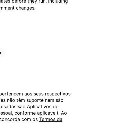
tes before they run, including
comment changes.
e
 pertencem aos seus respectivos
xões não têm suporte nem são
 usadas são Aplicativos de
ssoal
, conforme aplicável). Ao
ê concorda com os
Termos da