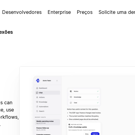
Desenvolvedores
Enterprise
Preços
Solicite uma d
exões
ms can
e, use
rkflows,
.