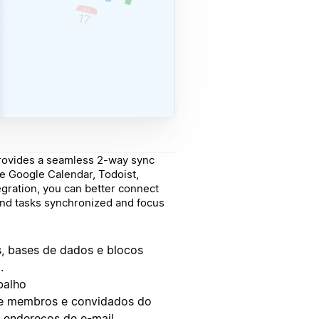
provides a seamless 2-way sync
ke Google Calendar, Todoist,
egration, you can better connect
and tasks synchronized and focus
as, bases de dados e blocos
.
balho
bre membros e convidados do
s endereços de e-mail.