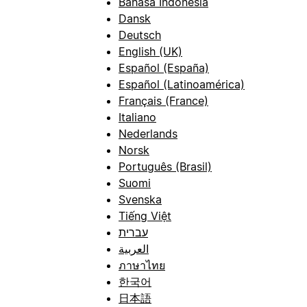
Bahasa Indonesia
Dansk
Deutsch
English (UK)
Español (España)
Español (Latinoamérica)
Français (France)
Italiano
Nederlands
Norsk
Português (Brasil)
Suomi
Svenska
Tiếng Việt
עברית
العربية
ภาษาไทย
한국어
日本語