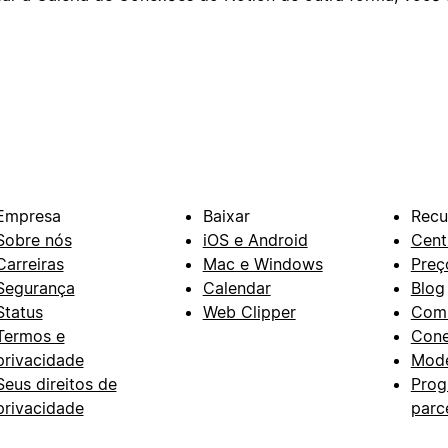
Empresa
Baixar
Recu
Sobre nós
iOS e Android
Cent
Carreiras
Mac e Windows
Preç
Segurança
Calendar
Blog
Status
Web Clipper
Com
Termos e
Con
privacidade
Mode
Seus direitos de
Prog
privacidade
parc