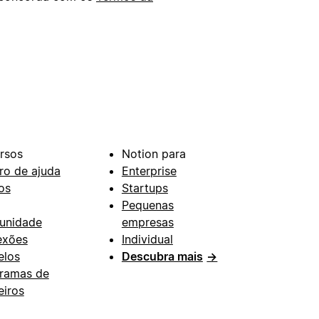
rsos
Notion para
ro de ajuda
Enterprise
os
Startups
Pequenas
unidade
empresas
exões
Individual
los
Descubra mais
→
ramas de
eiros