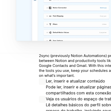
2sync (previously Notion Automations) 
between Notion and productivity tools li
Google Contacts and Gmail. With this int
the tools you use, keep your schedules 
on what's important.
Ler, inserir e atualizar conteúdo
Pode ler, inserir e atualizar págin
compartilhados com esta conexão
Veja os usuários do espaço de tra
Lê detalhes básicos do perfil so
espaço de trabalho, incluindo seu