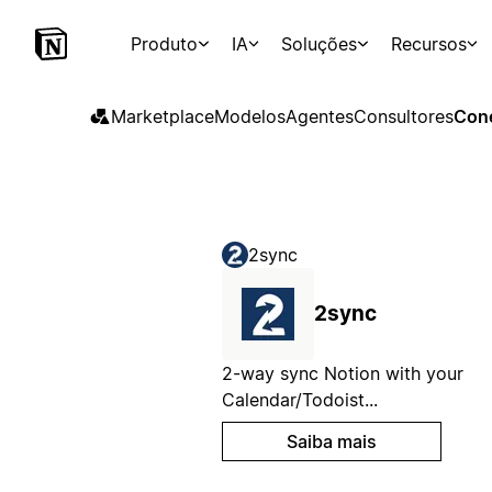
Produto
IA
Soluções
Recursos
Marketplace
Modelos
Agentes
Consultores
Con
2sync
2sync
2-way sync Notion with your
Calendar/Todoist...
Saiba mais