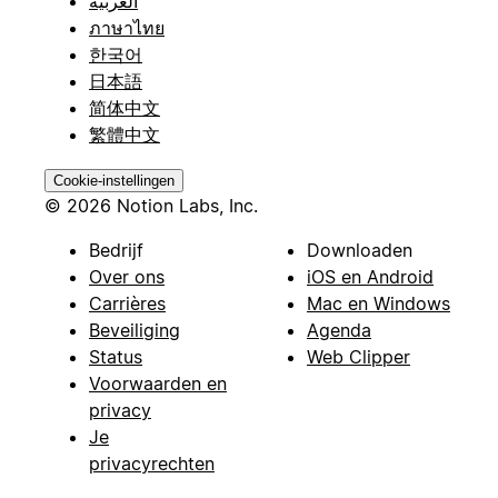
العربية
ภาษาไทย
한국어
日本語
简体中文
繁體中文
Cookie-instellingen
© 2026 Notion Labs, Inc.
Bedrijf
Downloaden
Over ons
iOS en Android
Carrières
Mac en Windows
Beveiliging
Agenda
Status
Web Clipper
Voorwaarden en
privacy
Je
privacyrechten