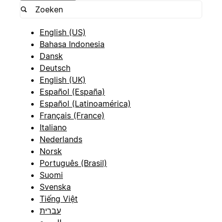
English (US)
Bahasa Indonesia
Dansk
Deutsch
English (UK)
Español (España)
Español (Latinoamérica)
Français (France)
Italiano
Nederlands
Norsk
Português (Brasil)
Suomi
Svenska
Tiếng Việt
עברית