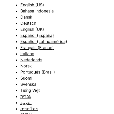
English (US)
Bahasa Indonesia
Dansk
Deutsch
English (UK)
Español (España)
Español (Latinoamérica)
Français (France)
Italiano
Nederlands
Norsk
Português (Brasil)
Suomi
Svenska
Tiếng Việt
עברית
العربية
ภาษาไทย