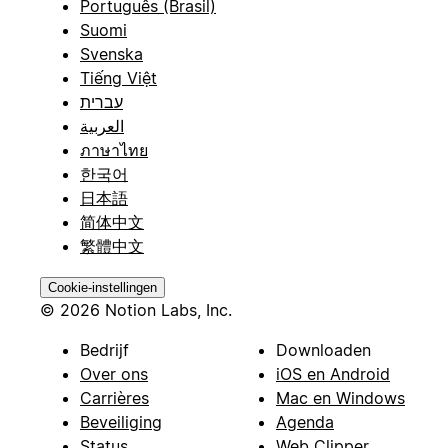
Português (Brasil)
Suomi
Svenska
Tiếng Việt
עברית
العربية
ภาษาไทย
한국어
日本語
简体中文
繁體中文
Cookie-instellingen
© 2026 Notion Labs, Inc.
Bedrijf
Downloaden
Over ons
iOS en Android
Carrières
Mac en Windows
Beveiliging
Agenda
Status
Web Clipper