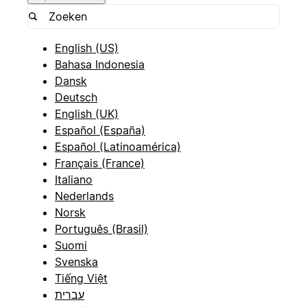
English (US)
Bahasa Indonesia
Dansk
Deutsch
English (UK)
Español (España)
Español (Latinoamérica)
Français (France)
Italiano
Nederlands
Norsk
Português (Brasil)
Suomi
Svenska
Tiếng Việt
עברית