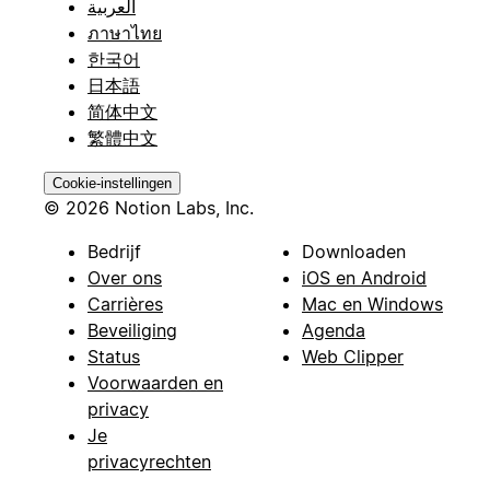
العربية
ภาษาไทย
한국어
日本語
简体中文
繁體中文
Cookie-instellingen
© 2026 Notion Labs, Inc.
Bedrijf
Downloaden
Over ons
iOS en Android
Carrières
Mac en Windows
Beveiliging
Agenda
Status
Web Clipper
Voorwaarden en
privacy
Je
privacyrechten