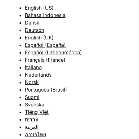
English (US)
Bahasa Indonesia
Dansk
Deutsch
English (UK)
Español (España)
Español (Latinoamérica)
Français (France)
Italiano
Nederlands
Norsk
Português (Brasil)
Suomi
Svenska
Tiếng Việt
עברית
العربية
ภาษาไทย