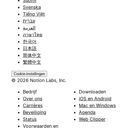
Suomi
Svenska
Tiếng Việt
עברית
العربية
ภาษาไทย
한국어
日本語
简体中文
繁體中文
Cookie-instellingen
© 2026 Notion Labs, Inc.
Bedrijf
Downloaden
Over ons
iOS en Android
Carrières
Mac en Windows
Beveiliging
Agenda
Status
Web Clipper
Voorwaarden en