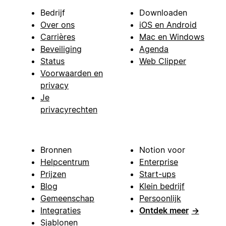
Bedrijf
Downloaden
Over ons
iOS en Android
Carrières
Mac en Windows
Beveiliging
Agenda
Status
Web Clipper
Voorwaarden en
privacy
Je
privacyrechten
Bronnen
Notion voor
Helpcentrum
Enterprise
Prijzen
Start-ups
Blog
Klein bedrijf
Gemeenschap
Persoonlijk
Integraties
Ontdek meer
→
Sjablonen