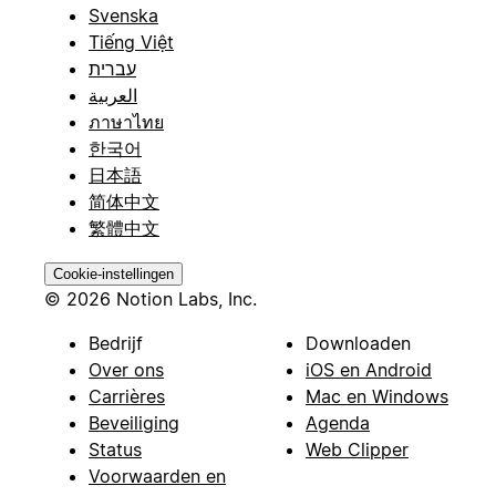
Svenska
Tiếng Việt
עברית
العربية
ภาษาไทย
한국어
日本語
简体中文
繁體中文
Cookie-instellingen
© 2026 Notion Labs, Inc.
Bedrijf
Downloaden
Over ons
iOS en Android
Carrières
Mac en Windows
Beveiliging
Agenda
Status
Web Clipper
Voorwaarden en