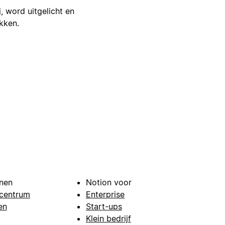
j, word uitgelicht en
ikken.
nen
Notion voor
centrum
Enterprise
en
Start-ups
Klein bedrijf