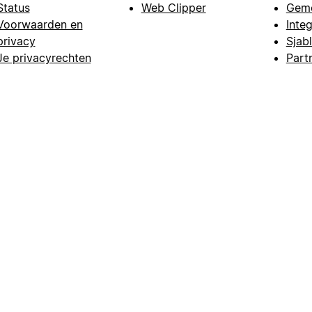
Status
Web Clipper
Gem
Voorwaarden en
Integ
privacy
Sjab
Je privacyrechten
Part