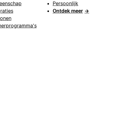
eenschap
Persoonlijk
raties
Ontdek meer
→
lonen
nerprogramma's