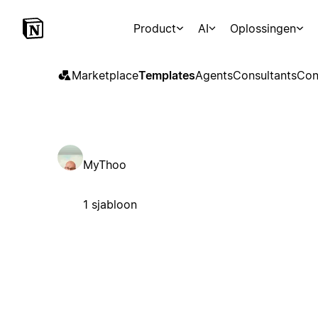
Product
AI
Oplossingen
Marketplace
Templates
Agents
Consultants
Con
MyThoo
1 sjabloon