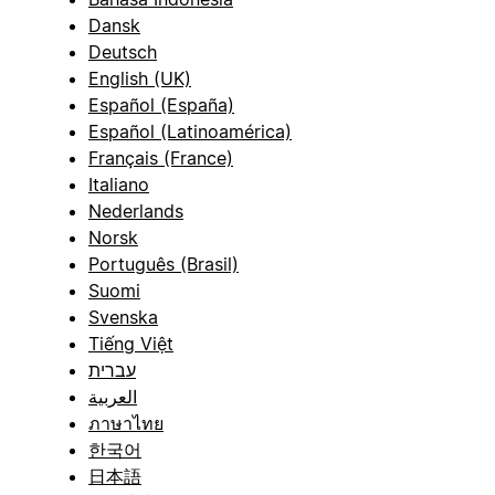
Dansk
Deutsch
English (UK)
Español (España)
Español (Latinoamérica)
Français (France)
Italiano
Nederlands
Norsk
Português (Brasil)
Suomi
Svenska
Tiếng Việt
עברית
العربية
ภาษาไทย
한국어
日本語