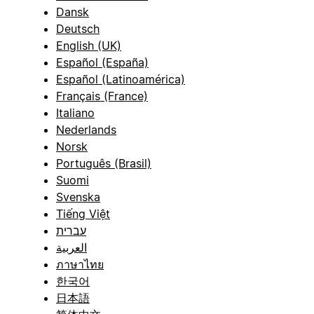
Dansk
Deutsch
English (UK)
Español (España)
Español (Latinoamérica)
Français (France)
Italiano
Nederlands
Norsk
Português (Brasil)
Suomi
Svenska
Tiếng Việt
עברית
العربية
ภาษาไทย
한국어
日本語