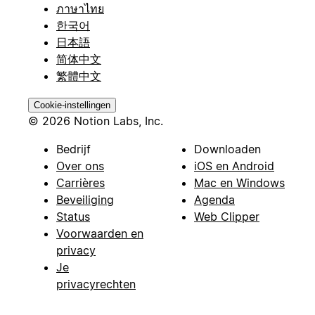
ภาษาไทย
한국어
日本語
简体中文
繁體中文
Cookie-instellingen
© 2026 Notion Labs, Inc.
Bedrijf
Downloaden
Over ons
iOS en Android
Carrières
Mac en Windows
Beveiliging
Agenda
Status
Web Clipper
Voorwaarden en
privacy
Je
privacyrechten