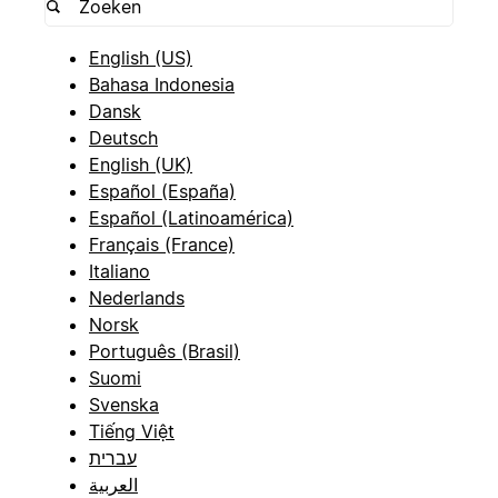
English (US)
Bahasa Indonesia
Dansk
Deutsch
English (UK)
Español (España)
Español (Latinoamérica)
Français (France)
Italiano
Nederlands
Norsk
Português (Brasil)
Suomi
Svenska
Tiếng Việt
עברית
العربية