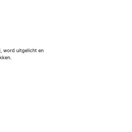
j, word uitgelicht en
ikken.