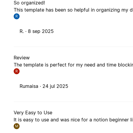
So organized!
This template has been so helpful in organizing my d
R
R. ·
8 sep 2025
Review
The template is perfect for my need and time blocki
R
Rumaisa ·
24 jul 2025
Very Easy to Use
It is easy to use and was nice for a notion beginner l
M