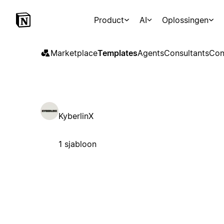
Product
AI
Oplossingen
Marketplace
Templates
Agents
Consultants
Con
KyberlinX
1 sjabloon