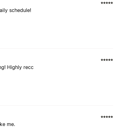
aily schedule!
ng! Highly recc
ike me.