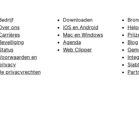
Bedrijf
Downloaden
Bron
Over ons
iOS en Android
Help
Carrières
Mac en Windows
Prijz
Beveiliging
Agenda
Blog
Status
Web Clipper
Gem
Voorwaarden en
Integ
privacy
Sjab
Je privacyrechten
Part