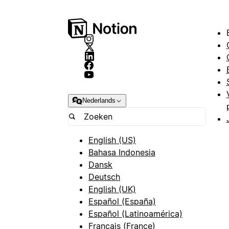
Nederlands
English (US)
Bahasa Indonesia
Dansk
Deutsch
English (UK)
Español (España)
Español (Latinoamérica)
Français (France)