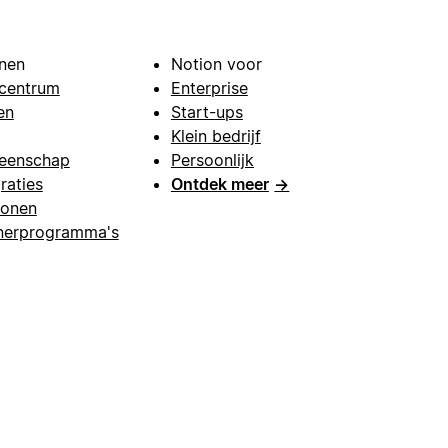
nen
Notion voor
centrum
Enterprise
en
Start-ups
Klein bedrijf
eenschap
Persoonlijk
raties
Ontdek meer
→
lonen
nerprogramma's