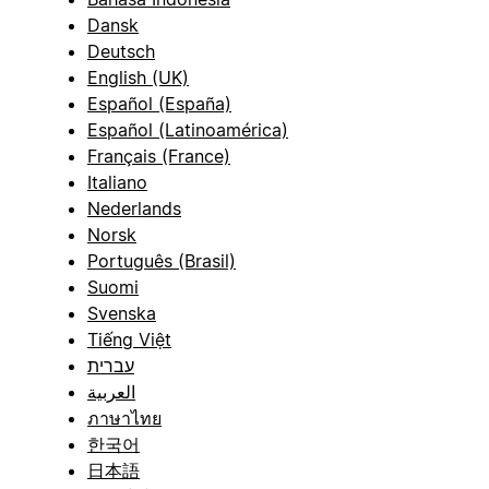
Dansk
Deutsch
English (UK)
Español (España)
Español (Latinoamérica)
Français (France)
Italiano
Nederlands
Norsk
Português (Brasil)
Suomi
Svenska
Tiếng Việt
עברית
العربية
ภาษาไทย
한국어
日本語