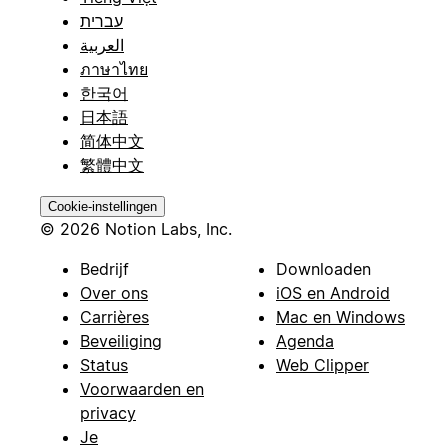
עברית
العربية
ภาษาไทย
한국어
日本語
简体中文
繁體中文
Cookie-instellingen
© 2026 Notion Labs, Inc.
Bedrijf
Downloaden
Over ons
iOS en Android
Carrières
Mac en Windows
Beveiliging
Agenda
Status
Web Clipper
Voorwaarden en
privacy
Je