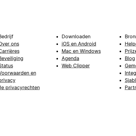
Bedrijf
Downloaden
Bron
Over ons
iOS en Android
Help
Carrières
Mac en Windows
Prijz
Beveiliging
Agenda
Blog
Status
Web Clipper
Gem
Voorwaarden en
Integ
privacy
Sjab
Je privacyrechten
Part