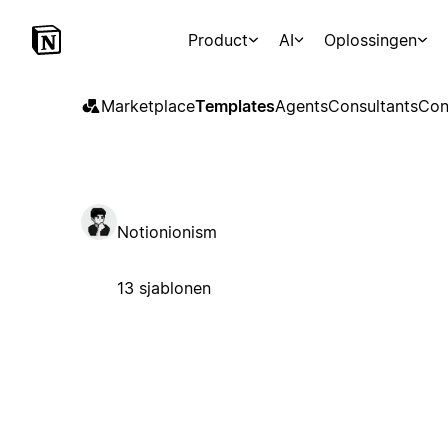
Product
AI
Oplossingen
Marketplace
Templates
Agents
Consultants
Con
Notionionism
13 sjablonen