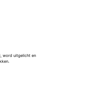
j, word uitgelicht en
ikken.