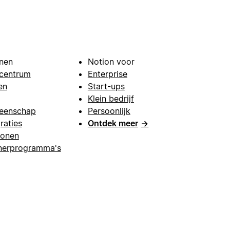
nen
Notion voor
centrum
Enterprise
en
Start-ups
Klein bedrijf
eenschap
Persoonlijk
raties
Ontdek meer
→
lonen
nerprogramma's