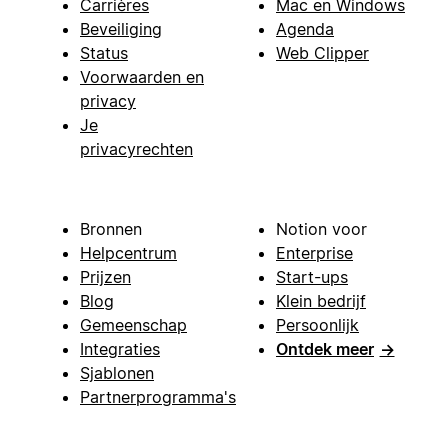
Carrières
Mac en Windows
Beveiliging
Agenda
Status
Web Clipper
Voorwaarden en
privacy
Je
privacyrechten
Bronnen
Notion voor
Helpcentrum
Enterprise
Prijzen
Start-ups
Blog
Klein bedrijf
Gemeenschap
Persoonlijk
Integraties
Ontdek meer
→
Sjablonen
Partnerprogramma's