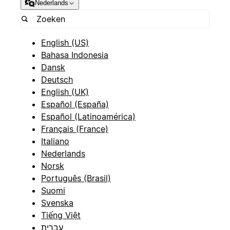
Nederlands
English (US)
Bahasa Indonesia
Dansk
Deutsch
English (UK)
Español (España)
Español (Latinoamérica)
Français (France)
Italiano
Nederlands
Norsk
Português (Brasil)
Suomi
Svenska
Tiếng Việt
עברית