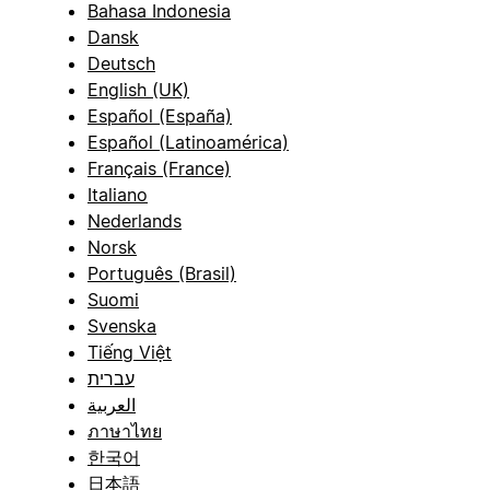
Bahasa Indonesia
Dansk
Deutsch
English (UK)
Español (España)
Español (Latinoamérica)
Français (France)
Italiano
Nederlands
Norsk
Português (Brasil)
Suomi
Svenska
Tiếng Việt
עברית
العربية
ภาษาไทย
한국어
日本語