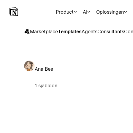
Product
AI
Oplossingen
Marketplace
Templates
Agents
Consultants
Con
Ana Bee
1 sjabloon