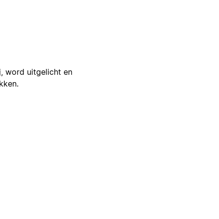
j, word uitgelicht en
ikken.