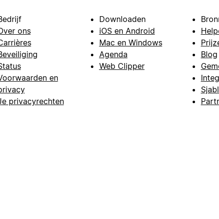
Bedrijf
Downloaden
Bron
Over ons
iOS en Android
Help
Carrières
Mac en Windows
Prijz
Beveiliging
Agenda
Blog
Status
Web Clipper
Gem
Voorwaarden en
Integ
privacy
Sjab
Je privacyrechten
Part