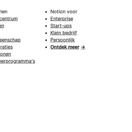
nen
Notion voor
centrum
Enterprise
en
Start-ups
Klein bedrijf
eenschap
Persoonlijk
raties
Ontdek meer
→
lonen
nerprogramma's