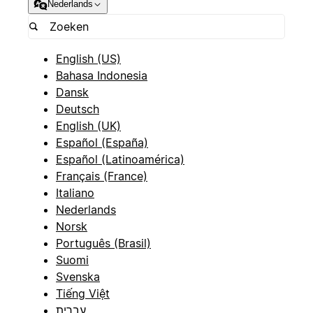
Nederlands
English (US)
Bahasa Indonesia
Dansk
Deutsch
English (UK)
Español (España)
Español (Latinoamérica)
Français (France)
Italiano
Nederlands
Norsk
Português (Brasil)
Suomi
Svenska
Tiếng Việt
עברית