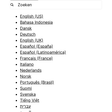
English (US)
Bahasa Indonesia
Dansk
Deutsch
English (UK)
Español (España)
Español (Latinoamérica)
Français (France)
Italiano
Nederlands
Norsk
Português (Brasil)
Suomi
Svenska
Tiếng Việt
עברית