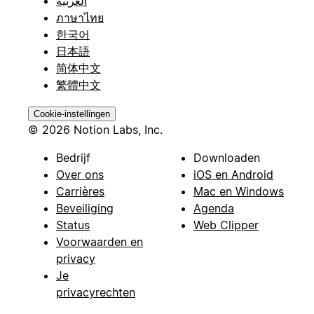
العربية
ภาษาไทย
한국어
日本語
简体中文
繁體中文
Cookie-instellingen
© 2026 Notion Labs, Inc.
Bedrijf
Downloaden
Over ons
iOS en Android
Carrières
Mac en Windows
Beveiliging
Agenda
Status
Web Clipper
Voorwaarden en
privacy
Je
privacyrechten