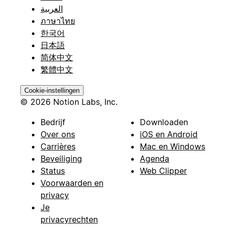
العربية
ภาษาไทย
한국어
日本語
简体中文
繁體中文
Cookie-instellingen
© 2026 Notion Labs, Inc.
Bedrijf
Downloaden
Over ons
iOS en Android
Carrières
Mac en Windows
Beveiliging
Agenda
Status
Web Clipper
Voorwaarden en
privacy
Je
privacyrechten