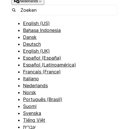
Nederlands
English (US)
Bahasa Indonesia
Dansk
Deutsch
English (UK)
Español (España)
Español (Latinoamérica)
Français (France)
Italiano
Nederlands
Norsk
Português (Brasil)
Suomi
Svenska
Tiếng Việt
עברית