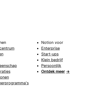
nen
Notion voor
centrum
Enterprise
en
Start-ups
Klein bedrijf
eenschap
Persoonlijk
raties
Ontdek meer
→
lonen
nerprogramma's