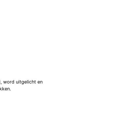
j, word uitgelicht en
ikken.