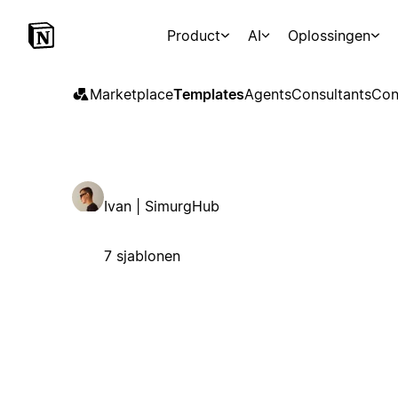
Product
AI
Oplossingen
Marketplace
Templates
Agents
Consultants
Con
Ivan | SimurgHub
7 sjablonen