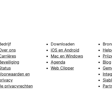
Bedrijf
Downloaden
Bron
Over ons
iOS en Android
Help
Carrières
Mac en Windows
Prijz
Beveiliging
Agenda
Blog
Status
Web Clipper
Gem
Voorwaarden en
Integ
privacy
Sjab
Je privacyrechten
Part